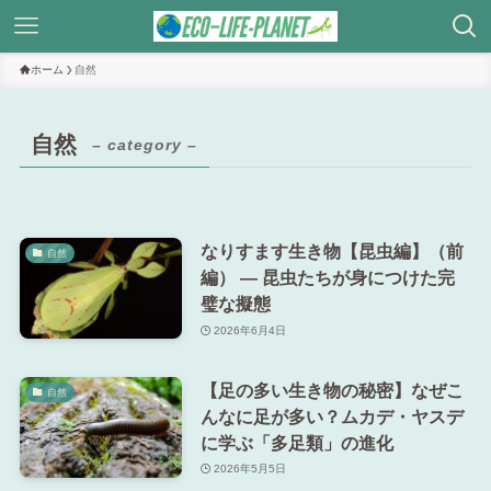
ホーム
自然
自然
– category –
なりすます生き物【昆虫編】（前
自然
編） ― 昆虫たちが身につけた完
璧な擬態
2026年6月4日
【足の多い生き物の秘密】なぜこ
自然
んなに足が多い？ムカデ・ヤスデ
に学ぶ「多足類」の進化
2026年5月5日