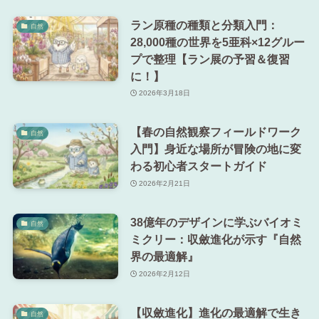
ラン原種の種類と分類入門：
自然
28,000種の世界を5亜科×12グルー
プで整理【ラン展の予習＆復習
に！】
2026年3月18日
【春の自然観察フィールドワーク
自然
入門】身近な場所が冒険の地に変
わる初心者スタートガイド
2026年2月21日
38億年のデザインに学ぶバイオミ
自然
ミクリー：収斂進化が示す『自然
界の最適解』
2026年2月12日
【収斂進化】進化の最適解で生き
自然