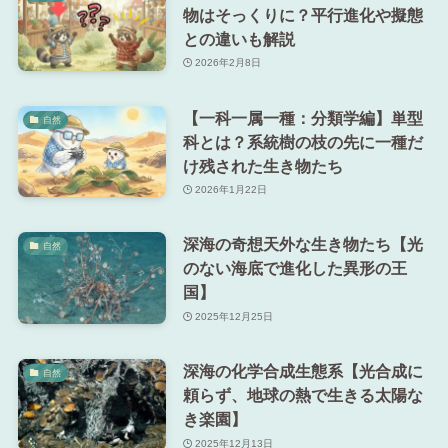
物はそっくりに？平行進化や擬態
との違いも解説
2026年2月8日
【一科一属一種：分類学編】単型
自然
科とは？系統樹の枝の先に一種だ
け残された生き物たち
2026年1月22日
深海の奇想天外な生き物たち【光
自然
のない海底で進化した異形の王
国】
2025年12月25日
深海の化学合成生態系【光合成に
自然
頼らず、地球の熱で生きる太陽な
き楽園】
2025年12月13日